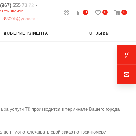
(967)
555
73
72
0
0
0
АЗАТЬ ЗВОНОК
k
8
8
0
0
k
@
y
a
n
d
e
x
.
r
ДОВЕРИЕ КЛИЕНТА
ОТЗЫВЫ
 за услуги ТК производится в терминале Вашего города
лиент мог отслеживать свой заказ по трек-номеру.