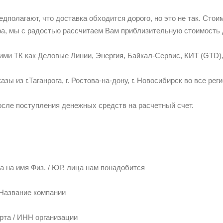
дполагают, что доставка обходится дорого, но это не так. Сто
ра, мы с радостью рассчитаем Вам приблизительную стоимость д
ими ТК как Деловые Линии, Энергия, Байкал-Сервис, КИТ (GTD),
ы из г.Таганрога, г. Ростова-на-дону, г. Новосибирск во все рег
осле поступления денежных средств на расчетный счет.
а на имя Физ. / ЮР. лица нам понадобится
Название компании
рта / ИНН организации